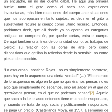
un encuadre, un no dar cuenta cabal. He aquí una primera
huella: tanto el grito como el asco son expresiones
involuntarias, más bien reacciones del cuerpo ante situaciones
que nos sobrepasan en tanto sujetos, es decir en el grito la
subjetividad recurre al cuerpo como último recurso. Entonces,
podríamos decir, que allí donde ya no operan las categorías
antiguas de comprensión, por quedar cortas, entra el cuerpo.
De aquí también una línea de continuidad con otros trabajos de
Sergio: su relación con las obras de arte, pero como
dispositivos que gatillan la reflexión desde lo sensible, no como
piezas de colección.
“Lo asqueroso ‒sostiene Rojas‒ no es simplemente horroroso,
pues hay en lo asqueroso una cierta ‘verdad’” (…) “El contenido
de lo asqueroso es algo en lo que no quisiéramos pensar; no es
algo que simplemente no sepamos, sino
un saber en el que no
querríamos pensar
, en el que no podemos pensar”
[2]
. Aquello
que saca a la luz el asco entonces tiene mucho de insoportable,
y, cuando se trata de algo social y políticamente insoportable,
se paga un precio. (Castellanos Moya, en 1997, a semanas de