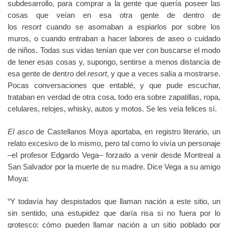
subdesarrollo, para comprar a la gente que quería poseer las
cosas que veían en esa otra gente de dentro de
los
resort
cuando se asomaban a espiarlos por sobre los
muros, o cuando entraban a hacer labores de aseo o cuidado
de niños. Todas sus vidas tenían que ver con buscarse el modo
de tener esas cosas y, supongo, sentirse a menos distancia de
esa gente de dentro del
resort
, y que a veces salía a mostrarse.
Pocas conversaciones que entablé, y que pude escuchar,
trataban en verdad de otra cosa, todo era sobre zapatillas, ropa,
celulares, relojes, whisky, autos y motos. Se les veía felices sí.
El asco
de Castellanos Moya aportaba, en registro literario, un
relato excesivo de lo mismo, pero tal como lo vivía un personaje
‒el profesor Edgardo Vega‒ forzado a venir desde Montreal a
San Salvador por la muerte de su madre. Dice Vega a su amigo
Moya:
“Y todavía hay despistados que llaman nación a este sitio, un
sin sentido, una estupidez que daría risa si no fuera por lo
grotesco: cómo pueden llamar nación a un sitio poblado por