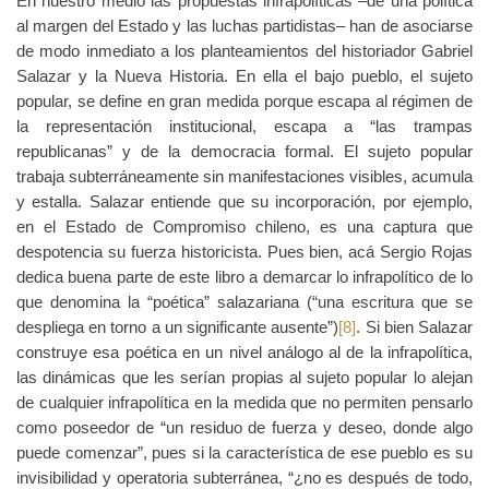
En nuestro medio las propuestas infrapolíticas ‒de una política
al margen del Estado y las luchas partidistas‒ han de asociarse
de modo inmediato a los planteamientos del historiador Gabriel
Salazar y la Nueva Historia. En ella el bajo pueblo, el sujeto
popular, se define en gran medida porque escapa al régimen de
la representación institucional, escapa a “las trampas
republicanas” y de la democracia formal. El sujeto popular
trabaja subterráneamente sin manifestaciones visibles, acumula
y estalla. Salazar entiende que su incorporación, por ejemplo,
en el Estado de Compromiso chileno, es una captura que
despotencia su fuerza historicista. Pues bien, acá Sergio Rojas
dedica buena parte de este libro a demarcar lo infrapolítico de lo
que denomina la “poética” salazariana (“una escritura que se
despliega en torno a un significante ausente”)
[8]
. Si bien Salazar
construye esa poética en un nivel análogo al de la infrapolítica,
las dinámicas que les serían propias al sujeto popular lo alejan
de cualquier infrapolítica en la medida que no permiten pensarlo
como poseedor de “un residuo de fuerza y deseo, donde algo
puede comenzar”, pues si la característica de ese pueblo es su
invisibilidad y operatoria subterránea, “¿no es después de todo,