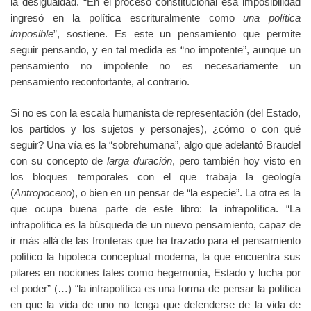
la desigualdad. “En el proceso constitucional esa imposibilidad
ingresó en la política escrituralmente como
una política
imposible
”, sostiene. Es este un pensamiento que permite
seguir pensando, y en tal medida es “no impotente”, aunque un
pensamiento no impotente no es necesariamente un
pensamiento reconfortante, al contrario.
Si no es con la escala humanista de representación (del Estado,
los partidos y los sujetos y personajes), ¿cómo o con qué
seguir? Una vía es la “sobrehumana”, algo que adelantó Braudel
con su concepto de
larga duración
, pero también hoy visto en
los bloques temporales con el que trabaja la geología
(
Antropoceno
), o bien en un pensar de “la especie”. La otra es la
que ocupa buena parte de este libro: la infrapolítica. “La
infrapolítica es la búsqueda de un nuevo pensamiento, capaz de
ir más allá de las fronteras que ha trazado para el pensamiento
político la hipoteca conceptual moderna, la que encuentra sus
pilares en nociones tales como hegemonía, Estado y lucha por
el poder” (…) “la infrapolítica es una forma de pensar la política
en que la vida de uno no tenga que defenderse de la vida de