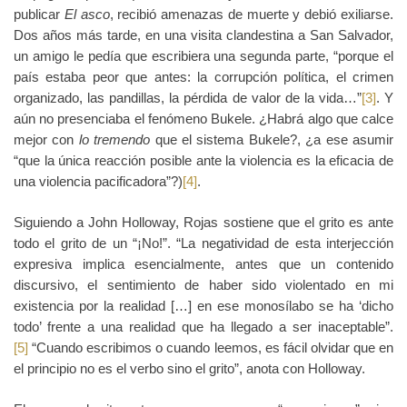
publicar
El asco
, recibió amenazas de muerte y debió exiliarse.
Dos años más tarde, en una visita clandestina a San Salvador,
un amigo le pedía que escribiera una segunda parte, “porque el
país estaba peor que antes: la corrupción política, el crimen
organizado, las pandillas, la pérdida de valor de la vida…”
[3]
. Y
aún no presenciaba el fenómeno Bukele. ¿Habrá algo que calce
mejor con
lo tremendo
que el sistema Bukele?, ¿a ese asumir
“que la única reacción posible ante la violencia es la eficacia de
una violencia pacificadora”?)
[4]
.
Siguiendo a John Holloway, Rojas sostiene que el grito es ante
todo el grito de un “¡No!”. “La negatividad de esta interjección
expresiva implica esencialmente, antes que un contenido
discursivo, el sentimiento de haber sido violentado en mi
existencia por la realidad […] en ese monosílabo se ha ‘dicho
todo’ frente a una realidad que ha llegado a ser inaceptable”.
[5]
“Cuando escribimos o cuando leemos, es fácil olvidar que en
el principio no es el verbo sino el grito”, anota con Holloway.