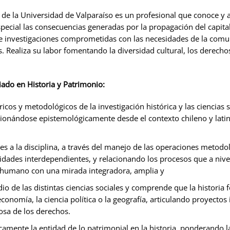
o de la Universidad de Valparaíso es un profesional que conoce y
pecial las consecuencias generadas por la propagación del capita
 investigaciones comprometidas con las necesidades de la comun
ias. Realiza su labor fomentando la diversidad cultural, los derec
iado en Historia y Patrimonio:
ricos y metodológicos de la investigación histórica y las ciencias 
icionándose epistemológicamente desde el contexto chileno y lat
s a la disciplina, a través del manejo de las operaciones metodológ
ades interdependientes, y relacionando los procesos que a nivel l
o humano con una mirada integradora, amplia y
o de las distintas ciencias sociales y comprende que la historia
 economía, la ciencia política o la geografía, articulando proyectos
osa de los derechos.
icamente la entidad de lo patrimonial en la historia, ponderando l